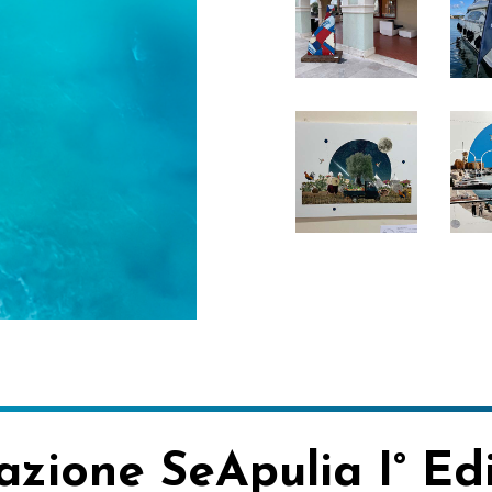
azione
SeApulia
I°
Ed