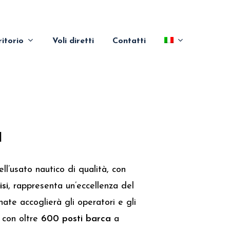
ritorio
Voli diretti
Contatti
a
ell’usato nautico di qualità, con
isi
, rappresenta un’eccellenza del
nate accoglierà gli operatori e gli
 con oltre
600 posti barca
a