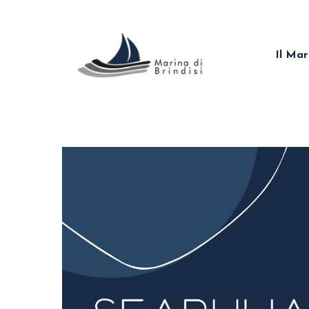
Skip
to
main
Il Mar
content