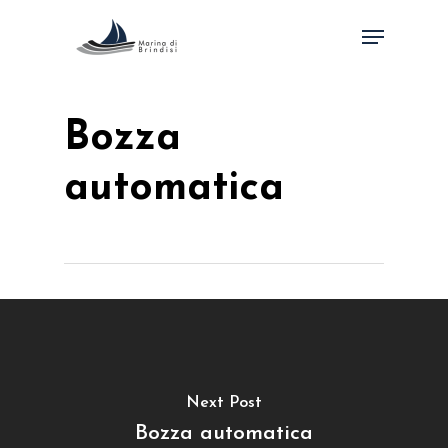
Skip
Menu
to
Close
main
Menu
content
Bozza
automatica
Next Post
Bozza automatica